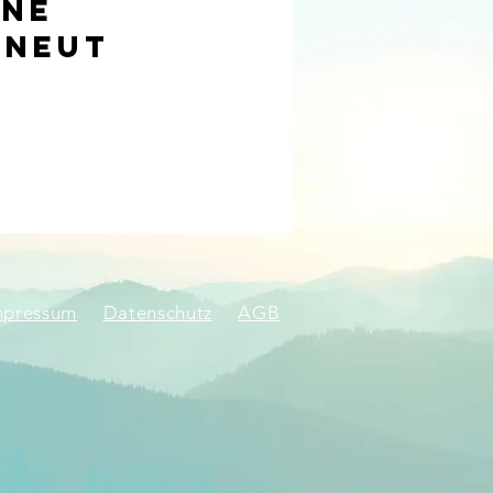
ine
rneut
mpressum
Datenschutz
AGB