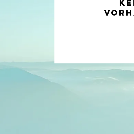
Ke
vorh