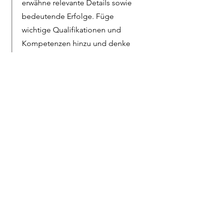
erwähne relevante Details sowie
bedeutende Erfolge. Füge
wichtige Qualifikationen und
Kompetenzen hinzu und denke
daran, die Daten und den
Untertitel anzupassen.
Januar 2023 - Juni 2024
Dies ist eine Stellenbeschreibung.
Beschreibe kurz die Position und
erwähne relevante Details sowie
bedeutende Erfolge. Füge
wichtige Qualifikationen und
Kompetenzen hinzu und denke