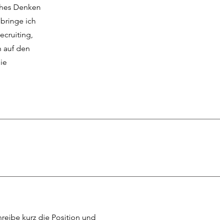
sches Denken
bringe ich
ecruiting,
h auf den
ie
hreibe kurz die Position und